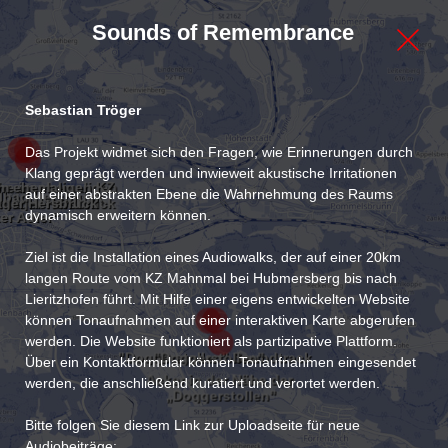
Sounds of Remembrance
Sebastian Tröger
Das Projekt widmet sich den Fragen, wie Erinnerungen durch 
Klang geprägt werden und inwieweit akustische Irritationen 
m ehemaligen KZ 
e im ehemaligen 
auf einer abstrakten Ebene die Wahrnehmung des Raums 
lbad Hersbruck
nlager Hersbruck
ger Hersbruck
dynamisch erweitern können.

er Adler“
Ziel ist die Installation eines Audiowalks, der auf einer 20km 
langen Route vom KZ Mahnmal bei Hubmersberg bis nach 
Lieritzhofen führt. Mit Hilfe einer eigens entwickelten Website 
können Tonaufnahmen auf einer interaktiven Karte abgerufen 
werden. Die Website funktioniert als partizipative Plattform. 
"Doggerstollen" Soundtrack
"Doggerstollen"
Über ein Kontaktformular können Tonaufnahmen eingesendet 
Acker in der Nähe der 
werden, die anschließend kuratiert und verortet werden.

„Doggerstollen"
Bitte folgen Sie diesem Link zur Uploadseite für neue 
Audiobeiträge:
